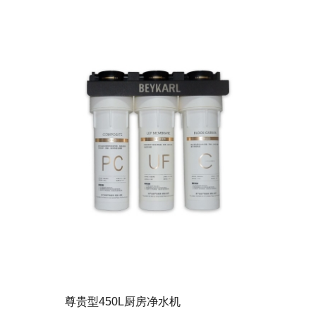
尊贵型450L厨房净水机